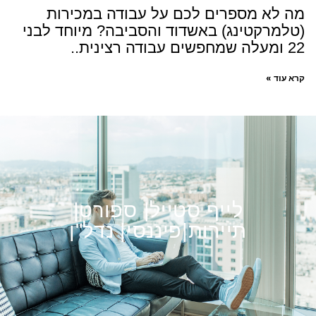
מה לא מספרים לכם על עבודה במכירות
(טלמרקטינג) באשדוד והסביבה? מיוחד לבני
22 ומעלה שמחפשים עבודה רצינית..
קרא עוד »
לייף סטייל| ספורט|
תיירות|פיננסי| נדל"ן