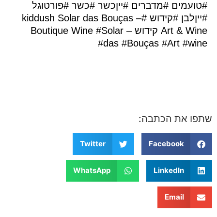
#טועמים #מדברים #ייןכשר #כשר #פורטוגל
#ייןלבן #קידוש #kiddush Solar das Bouças –
Art & Wine קידוש – Boutique Wine #Solar
#das #Bouças #Art #wine
שתפו את הכתבה:
Twitter
Facebook
WhatsApp
LinkedIn
Email