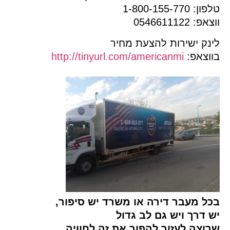
ן: 1-800-155-770
אפ: 0546611122
נק ישירות להצעת מחיר
ווצאפ:
americanmi
http://tinyurl.com/
כל מעבר דירה או משרד יש סיפור,
 דרך ויש גם לב גדול
וצה לעזור להפוך את זה לחוויה.