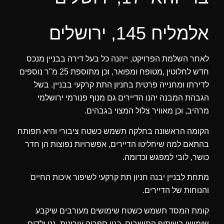
אלמליח 145, ירושלים
‬מרהיב‭,‬ וכן‭ ‬מאוויר‭ ‬צלול‭ ‬המצוי‭ ‬בגבהים‭.‬
‬כושר‭,‬ לובי‭ ‬למפגש‭ ‬וכדומה‭.‬
‬והנוחות‭ ‬של‭ ‬הדיירים‭.‬