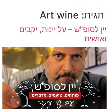
תגית:
Art wine
יין לסופ"ש – על יינות, יקבים
ואנשים