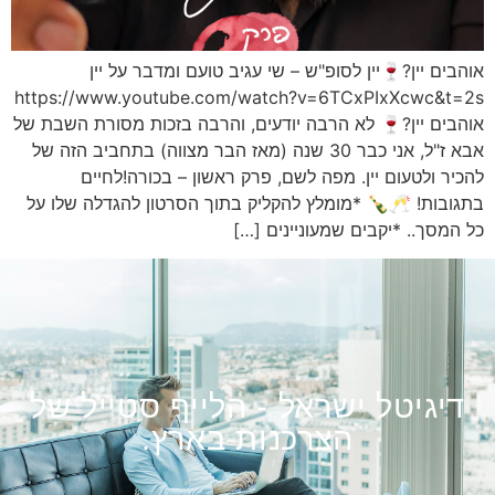
אוהבים יין?🍷יין לסופ"ש – שי עגיב טועם ומדבר על יין
https://www.youtube.com/watch?v=6TCxPIxXcwc&t=2s
אוהבים יין?🍷 לא הרבה יודעים, והרבה בזכות מסורת השבת של
אבא ז"ל, אני כבר 30 שנה (מאז הבר מצווה) בתחביב הזה של
להכיר ולטעום יין. מפה לשם, פרק ראשון – בכורה!לחיים
בתגובות! 🥂🍾 *מומלץ להקליק בתוך הסרטון להגדלה שלו על
כל המסך.. *יקבים שמעוניינים […]
דיגיטל ישראל - הלייף סטייל של
הצרכנות בארץ.