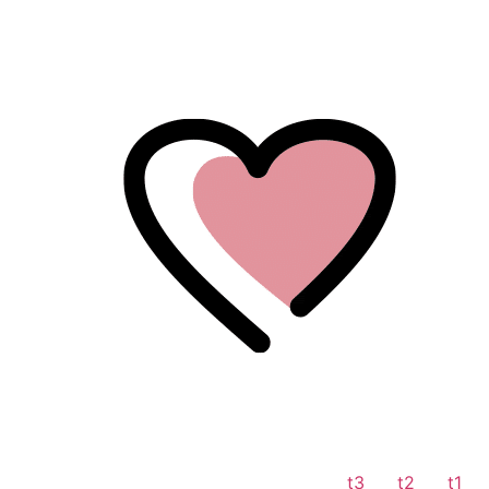
לתוכן
t3
t2
t1