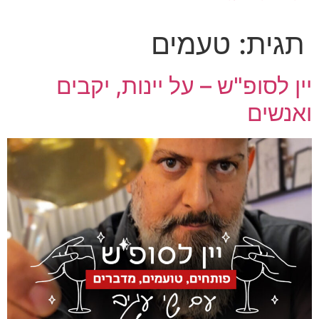
תגית:
טעמים
יין לסופ"ש – על יינות, יקבים
ואנשים