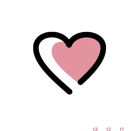
לתוכן
t3
t2
t1