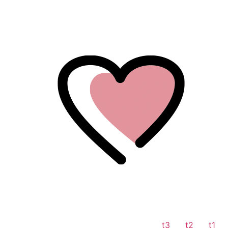
לתוכן
t3
t2
t1