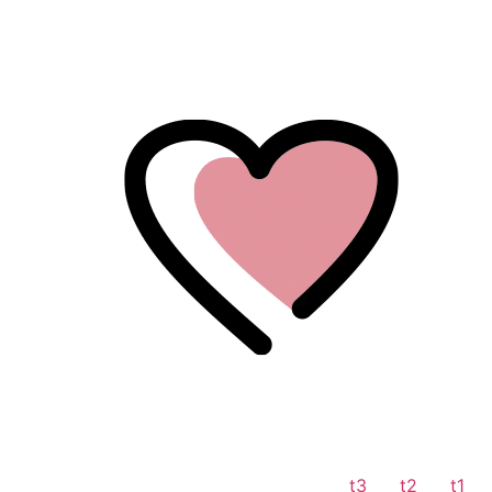
לתוכן
t3
t2
t1