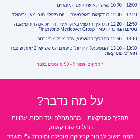
12:00 – 10:00 פגישות אישיות עם המומחים
12:20 – 12:00 פונדקאות באוקראינה – ויוה פמילי, הגב' מעין גרינוולד
12:50 – 12:20 התהליך הרפואי באוקראינה, דר' יוליאנה דורופייאבה
מטעם המרכז הרפואי “Intersono-Medicover Group”
13:10 – 12:50 התהליך המשפטי, עו"ד מיכל מורגנבסר
13:30 – 13:10 "המסע אל ההורות" סיפורם המרגש של 2 זוגות שעברו
תהליכי פונדקאות
* המקום שמור ל - 50 מוזמנים בלבד
על מה נדבר?
תהליך פונדקאות – מההתחלה ועד הסוף, עלויות
תהליכי פונדקאות,
למה חשוב לבחור קליניקה מובילה ומוכרת ע"י משרד