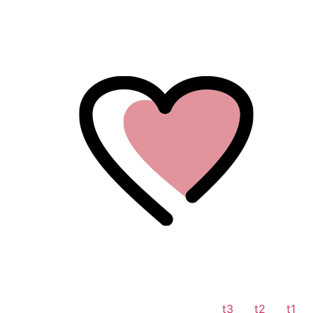
לתוכן
t3
t2
t1