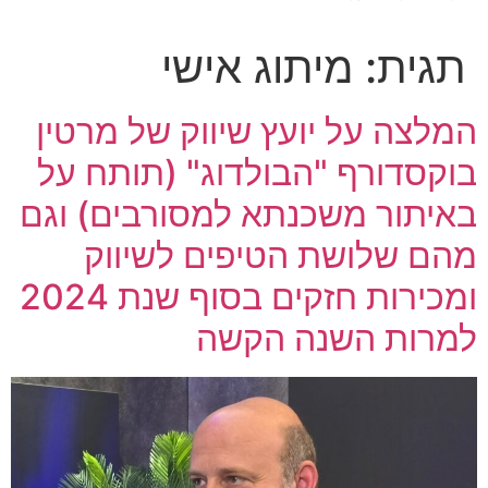
תגית:
מיתוג אישי
המלצה על יועץ שיווק של מרטין
בוקסדורף "הבולדוג" (תותח על
באיתור משכנתא למסורבים) וגם
מהם שלושת הטיפים לשיווק
ומכירות ​חזקים בסוף שנת 2024
למרות השנה הקשה