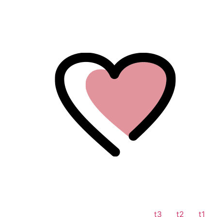
לתוכן
t3
t2
t1