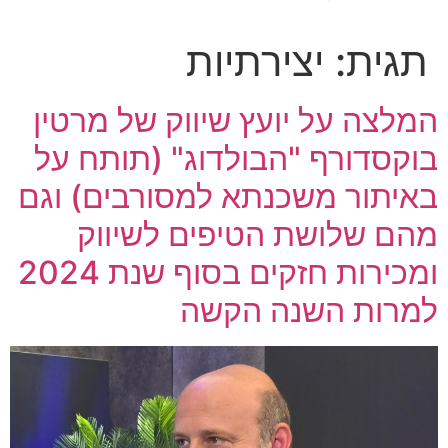
תגית:
יצירתיות
המלצה על יועץ שיווק של מרטין
בוקסדורף "הבולדוג" (תותח על
באיתור משכנתא למסורבים) וגם
מהם שלושת הטיפים לשיווק
ומכירות ​חזקים בסוף שנת 2024
למרות השנה הקשה