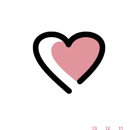
לתוכן
t3
t2
t1