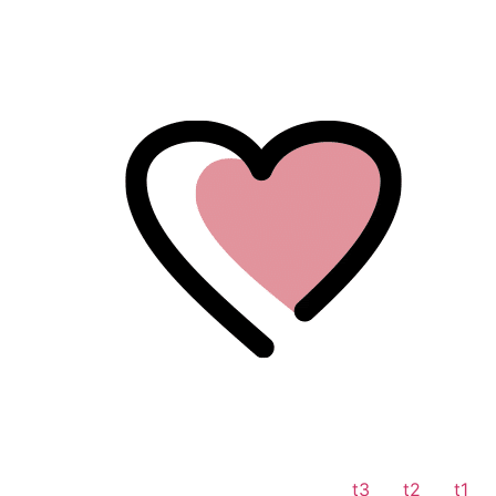
לתוכן
t3
t2
t1