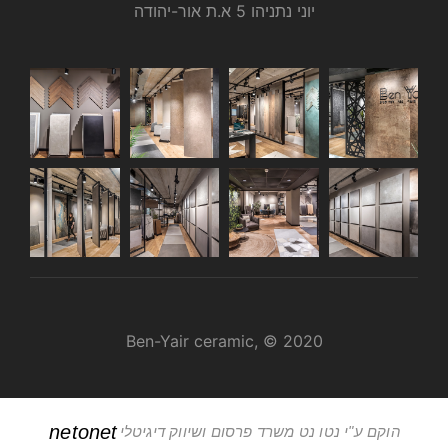
יוני נתניהו 5 א.ת אור-יהודה
Ben-Yair ceramic, © 2020
netonet
הוקם ע"י נטו נט משרד פרסום ושיווק דיגיטלי