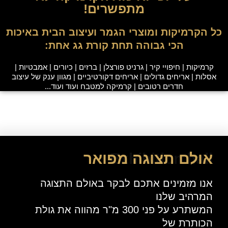
מתפשרים!
כל הקרמיקות ומוצרי הגמר ועיצוב הבית באיכות
הכי גבוהה תחת קורת גג אחת:
קרמיקות | חיפויי קיר | גרניט פורצלן | ברזים | כיורים | אמבטיות |
אסלות | אריחים גדולים | אריחים דקורטיביים | מגוון ענק של עיצוב
חדרים רטובים | קרמיקה למטבח ועוד ועוד...
Exhibition hall
אולם תצוגה מפואר
אנו מזמינים אתכם לבקר באולם התצוגה
המרהיב שלנו
המשתרע על פני 300 מ"ר מהווה את גולת
הכותרת של