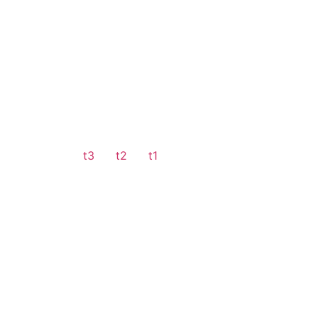
t3
t2
t1