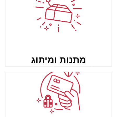
ארנק דיגיטלי
אגמטן.
המאפשר ריכוז וניהול של כל
השמחות בארגון במערכת קלה אחת
עם גישה מהירה ניתן להטעין את
הארנק בכל סכום שתרצו לתת
לעובדים/לקוחות לבחור בעצמם את
המתנה המושלמת עבורם!
מתנות ומיתוג
לורם איפסום דולור סיט אמט,
קונסקטורר אדיפיסינג אלית סילט
אגמטן.
מתנות ומיתוג
אתרי בחירת מתנות ממותגים לכל
אירוע ותקציב לבחירתכם הנשלחים
ישירות לנייד או למייל של העובד