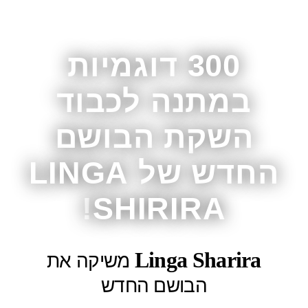
300 דוגמיות
במתנה לכבוד
השקת הבושם
החדש של LINGA
SHIRIRA!
Linga Sharira
משיקה את
הבושם החדש