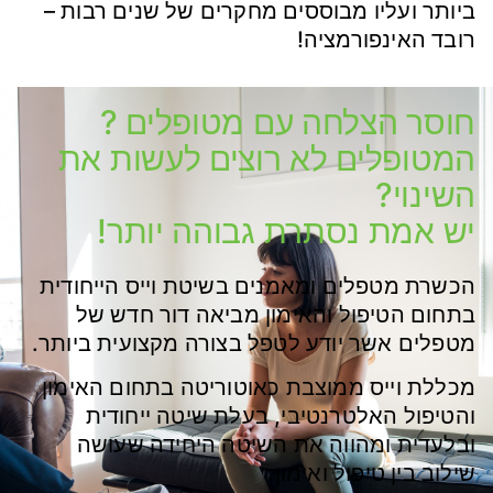
ביותר ועליו מבוססים מחקרים של שנים רבות –
רובד האינפורמציה!
חוסר הצלחה עם מטופלים ?
המטופלים לא רוצים לעשות את
השינוי?
יש אמת נסתרת גבוהה יותר!
הכשרת מטפלים ומאמנים בשיטת וייס הייחודית
בתחום הטיפול והאימון מביאה דור חדש של
מטפלים אשר יודע לטפל בצורה מקצועית ביותר.
מכללת וייס ממוצבת כאוטוריטה בתחום האימון
והטיפול האלטרנטיבי, בעלת שיטה ייחודית
ובלעדית ומהווה את השיטה היחידה שעושה
שילוב בין טיפול ואימון.