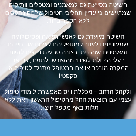
השיטה מסייעת גם למאמנים ומטפלים וותיקים
שמרגישים כי עדיין תהליכי הטיפול שלהם נתקעים
ללא הסבר ברור.
השיטה מיועדת גם לאנשי רפואה ופסיכולוגיה
שמעוניינים לעזור למטופליהם לשנות את חייהם
ומאמינים שזה ניתן בצורה טבעית ורוצים להיות
בעלי היכולת לשינוי מהשורש ולתמיד, גם אם
המקרה מורכב או אם המטופל מתנגד לטיפול או
סקפטי!
ולקהל הרחב – מכללת וייס מאפשרת לימודי טיפול
עצמי עם תוצאות החל מהטיפול הראשון וזאת ללא
תלות באף מטפל חיצוני.