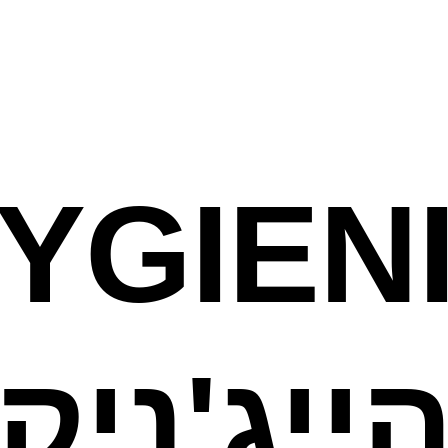
YGIEN
ייג'ניק