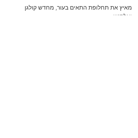
מאיץ את תחלופת התאים בעור, מחדש קולגן
ואלסטין
המשפרים את פגעי העור כתוצאה מגיל, שמש, תזונה
וכדומה. משפר מראה קמטים, צלקות אקנה, גוון עור
שאינו אחיד וטקסטורה פגומה.
איזון העור
יעיל באיזון פעילות בלוטת החלב במקרים של עור
מעורב-שמן. מקנה לעור מראה מט ומטשטש מראה
נקבוביות מורחבות.