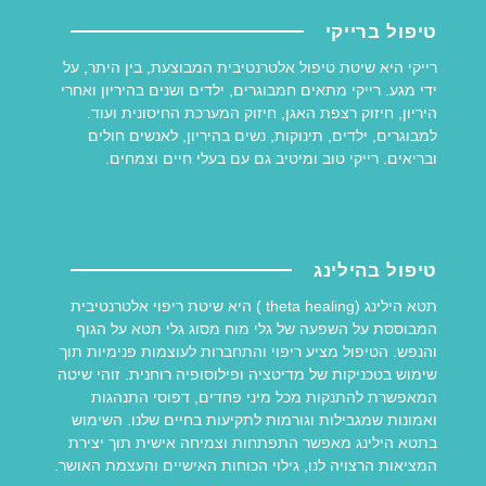
טיפול ברייקי
רייקי היא שיטת טיפול אלטרנטיבית המבוצעת, בין היתר, על
ידי מגע. רייקי מתאים חמבוגרים, ילדים ושנים בהיריון ואחרי
היריון, חיזוק רצפת האגן, חיזוק המערכת החיסונית ועוד.
למבוגרים, ילדים, תינוקות, נשים בהיריון, לאנשים חולים
ובריאים. רייקי טוב ומיטיב גם עם בעלי חיים וצמחים.
טיפול בהילינג
תטא הילינג (theta healing ) היא שיטת ריפוי אלטרנטיבית
המבוססת על השפעה של גלי מוח מסוג גלי תטא על הגוף
והנפש. הטיפול מציע ריפוי והתחברות לעוצמות פנימיות תוך
שימוש בטכניקות של מדיטציה ופילוסופיה רוחנית. זוהי שיטה
המאפשרת להתנקות מכל מיני פחדים, דפוסי התנהגות
ואמונות שמגבילות וגורמות לתקיעות בחיים שלנו. השימוש
בתטא הילינג מאפשר התפתחות וצמיחה אישית תוך יצירת
המציאות הרצויה לנו, גילוי הכוחות האישיים והעצמת האושר.