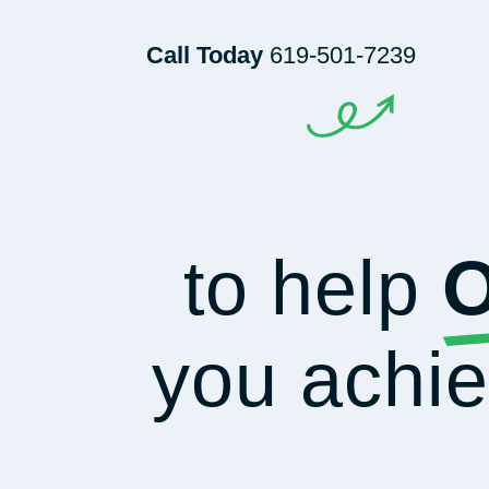
Call Today
619-501-7239
to help
O
you achi