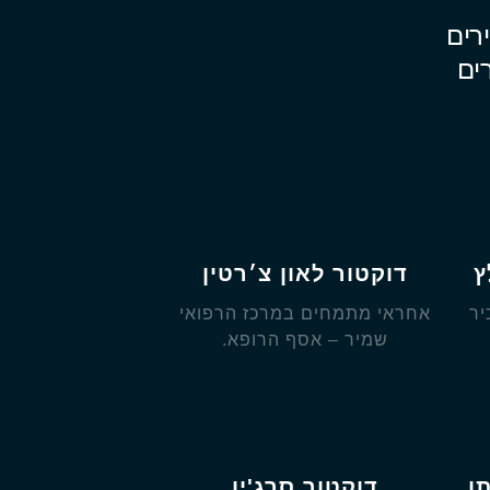
רים
ים
ץ
דוקטור לאון צ׳רטין
יר
אחראי מתמחים במרכז הרפואי
שמיר – אסף הרופא.
ן
דוקטור סרג'יו