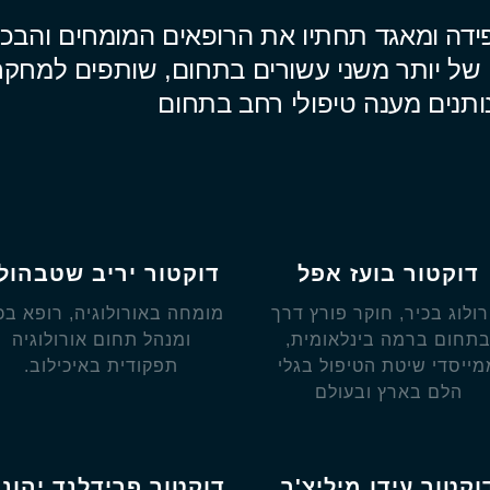
פידה ומאגד תחתיו את הרופאים המומחים והבכי
ון של יותר משני עשורים בתחום, שותפים למחקר
נותנים מענה טיפולי רחב בתחום
דוקטור בועז אפל
דוקטור יריב שטבהול
רולוג בכיר, חוקר פורץ דרך
מומחה באורולוגיה, רופא בכ
תחום ברמה בינלאומית,
ומנהל תחום אורולוגיה
מייסדי שיטת הטיפול בגלי
תפקודית באיכילוב.
הלם בארץ ובעולם
וקטור עידן מיליצ'ר
דוקטור פרידלנד יהונת