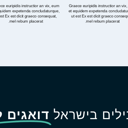
ce euripidis instructior an vix, eum
Graece euripidis instructior an vix
quidem expetenda concludaturque,
et equidem expetenda concludatu
est Ex est dicit graeco consequat,
ut est Ex est dicit graeco conseq
mel rebum placerat.
mel rebum placerat.
לים בישראל
דואגים ל