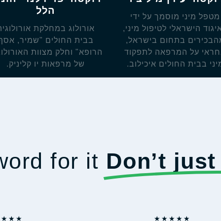
הלל
מטפל מיני מוסמך על ידי
יגוד הישראלי לטיפול מיני,
אורולוג במחלקת אורולוגיה
הבכירים בתחום בישראל,
בבית החולים "שמיר, אסף
ראי על המרפאה לתפקוד
הרופא" וחלק מצוות האורולוג
יני בבית החולים איכילוב.
של מרפאות יו קליניק.
ord for it
Don’t just
★
★
★
★
★
★
★
★