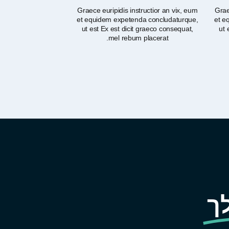
Graece euripidis instructior an vix, eum
Grae
et equidem expetenda concludaturque,
et e
ut est Ex est dicit graeco consequat,
ut 
mel rebum placerat.
ך