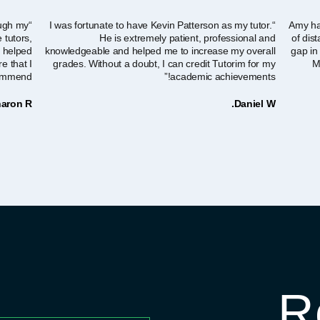
ough my
“I was fortunate to have Kevin Patterson as my tutor.
“Amy ha
 tutors,
He is extremely patient, professional and
of dis
e helped
knowledgeable and helped me to increase my overall
gap in
e that I
grades. Without a doubt, I can credit Tutorim for my
M
ommend!”
academic achievements!”
aron R.
Daniel W.
R