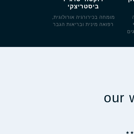
ביסטריצקי
מומחה בכירורגיה אורולוגית,
רפואה מינית ובריאות הגבר
ים
our w
★
★