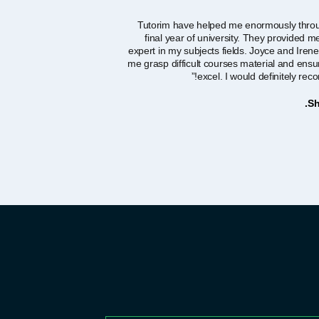
“Tutorim have helped me enormously thr
final year of university. They provided me
expert in my subjects fields. Joyce and Iren
me grasp difficult courses material and ensur
excel. I would definitely rec
Sh