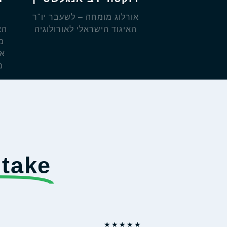
אורלוג מומחה – לשעבר יו"ר
האיגוד הישראלי לאורולוגיה
הא
מ
אח
מ
 take
★
★
★
★
★