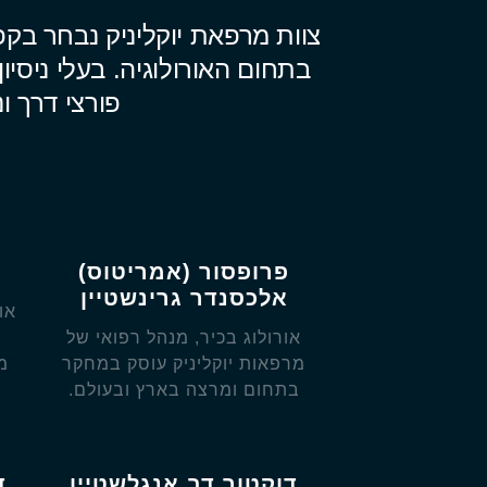
צוות מרפאת יוקליניק נבחר בק
בתחום האורולוגיה. בעלי ניסי
פורצי דרך ו
פרופסור (אמריטוס)
אלכסנדר גרינשטיין
או
אורולוג בכיר, מנהל רפואי של
ב
מרפאות יוקליניק עוסק במחקר
מ
בתחום ומרצה בארץ ובעולם.
דוקטור דב אנגלשטיין
ד