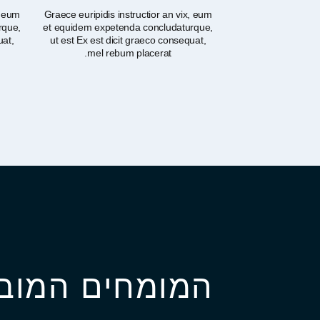
, eum
Graece euripidis instructior an vix, eum
rque,
et equidem expetenda concludaturque,
uat,
ut est Ex est dicit graeco consequat,
mel rebum placerat.
המומחים המובי